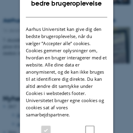
ENGLISH
bedre brugeroplevelse
DANISH
Aarhus hylder… Mediearkitektur-biennalen
Aarhus Universitet kan give dig den
16. december 2015
-
Awards
bedste brugeroplevelse, når du
7. december uddelte borgmester Jacob Bundsgaard
vælger ”Accepter alle” cookies.
priser til tre konferencer, der har været med til at
Cookies gemmer oplysninger om,
markere Aarhus som international konference- og…
hvordan en bruger interagerer med et
website. Alle dine data er
anonymiseret, og de kan ikke bruges
til at identificere dig direkte. Du kan
altid ændre dit samtykke under
Cookies i webstedets footer.
Nyhedsarkiv
Universitetet bruger egne cookies og
2017
cookies sat af vores
samarbejdspartnere.
februar 2017
(1 post)
januar 2017
(1 post)
2016