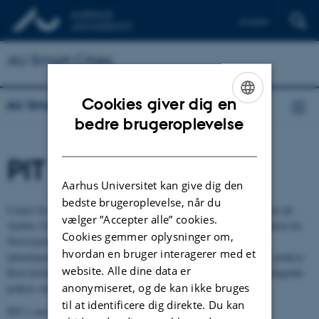
English
AU Smart Cities
Cookies giver dig en
AU Smart Cities
ENGLISH
bedre brugeroplevelse
DANISH
PIT
Aarhus Universitet kan give dig den
bedste brugeroplevelse, når du
Center for Participatory IT (PIT) er et tværfagligt forskningscenter på
vælger ”Accepter alle” cookies.
Aarhus Universitet. Centeret har rødder i den skandinaviske tradition for
Cookies gemmer oplysninger om,
Participatory Design
, som kombinerer områderne indenfor
hvordan en bruger interagerer med et
teknologiudvikling og -brug med en bred interesse for deltagende praksis.
website. Alle dine data er
Kort fortalt udforsker PIT hvordan og hvornår værdier og den deltagende
anonymiseret, og de kan ikke bruges
praksis skal bringes ind i design og brugen af IT.
til at identificere dig direkte. Du kan
PIT’s overordnede mål er at etablere et nyt og tværfaglig