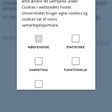
altid ændre dit samtykke under
forskningsfundament for
Participatory IT
. Formålet er at placere centeret
Cookies i webstedets footer.
internationalt som en top-fem forskningsgruppe inden for området.
Universitetet bruger egne cookies og
Læs mere omkring
PIT, det tværfaglige og internationale perspektiv.
cookies sat af vores
samarbejdspartnere.
Revideret 11.02.2021
11322 / i35
NØDVENDIGE
STATISTISKE
MARKETING
FUNKTIONELLE
UKLASSIFICEREDE
Accepter alle