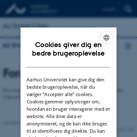
English
AU Smart Cities
Cookies giver dig en
AU Smart Cities
ENGLISH
bedre brugeroplevelse
DANISH
Forskning
Aarhus Universitet kan give dig den
bedste brugeroplevelse, når du
Få et overblik over de forskellige forskningsprojekter, som AU Smart
vælger ”Accepter alle” cookies.
Cities deltager i.
Cookies gemmer oplysninger om,
hvordan en bruger interagerer med et
website. Alle dine data er
Revideret 11.02.2021
anonymiseret, og de kan ikke bruges
9217 / i35
til at identificere dig direkte. Du kan