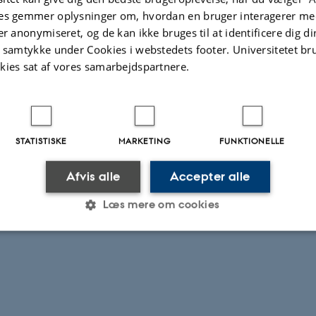
tværket
.
es gemmer oplysninger om, hvordan en bruger interagerer med
er anonymiseret, og de kan ikke bruges til at identificere dig d
t samtykke under Cookies i webstedets footer. Universitetet br
.2021
kies sat af vores samarbejdspartnere.
STATISTISKE
MARKETING
FUNKTIONELLE
Afvis alle
Accepter alle
Læs mere om cookies
Statistiske
Marketing
Funktionelle