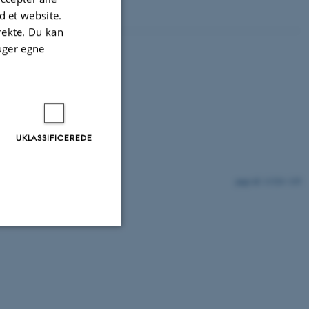
 et website.
irekte. Du kan
uger egne
UKLASSIFICEREDE
11324 / i35
Uklassificerede