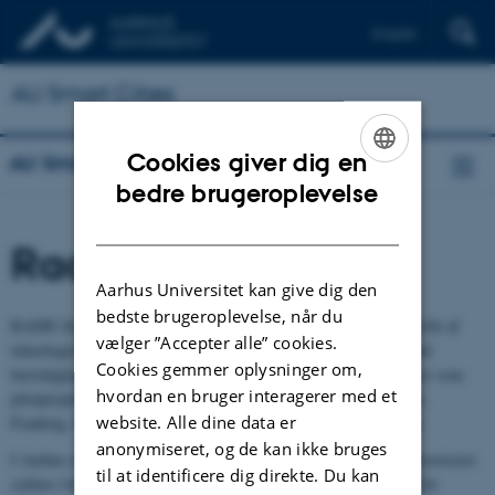
English
AU Smart Cities
Cookies giver dig en
AU Smart Cities
ENGLISH
bedre brugeroplevelse
DANISH
Radical
Aarhus Universitet kan give dig den
bedste brugeroplevelse, når du
RADICAL er et EU-finansieret projekt, der vil udvikle en bred vifte af
vælger ”Accepter alle” cookies.
teknologiske løsninger, der kombinerer konkurrencedygtighed med
Cookies gemmer oplysninger om,
bæredygtig byudvikling. I RADICAL afprøves forskellige services som
hvordan en bruger interagerer med et
pilotprojekter på tværs af fem europæiske Smart Cities i Spanien,
website. Alle dine data er
Frankrig, Grækenland, Italien og Danmark, hvor Aarhus deltager.
anonymiseret, og de kan ikke bruges
I Aarhus er det første resultat af RADICAL en ny service, der favoriserer
til at identificere dig direkte. Du kan
cyklen i bytrafikken, og som skal gøre det endnu mere attraktivt for