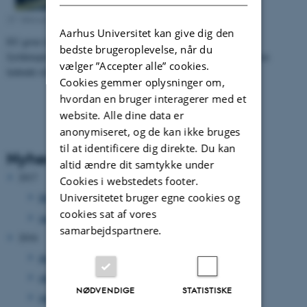
27. februar 2017
-
Research news
Aarhus Universitet kan give dig den
EU giver trecifret millionbeløb til lektor Martin Brynskov og
bedste brugeroplevelse, når du
fyrtårnsprojektet SynchroniCity. Hermed får Aarhus Universitet en
vælger ”Accepter alle” cookies.
ledende rolle i…
Cookies gemmer oplysninger om,
hvordan en bruger interagerer med et
website. Alle dine data er
anonymiseret, og de kan ikke bruges
til at identificere dig direkte. Du kan
Nyhedsarkiv
altid ændre dit samtykke under
2017
Cookies i webstedets footer.
Universitetet bruger egne cookies og
februar 2017
(1 post)
cookies sat af vores
januar 2017
(1 post)
samarbejdspartnere.
2016
december 2016
(1 post)
oktober 2016
(2 poster)
NØDVENDIGE
STATISTISKE
juni 2016
(1 post)