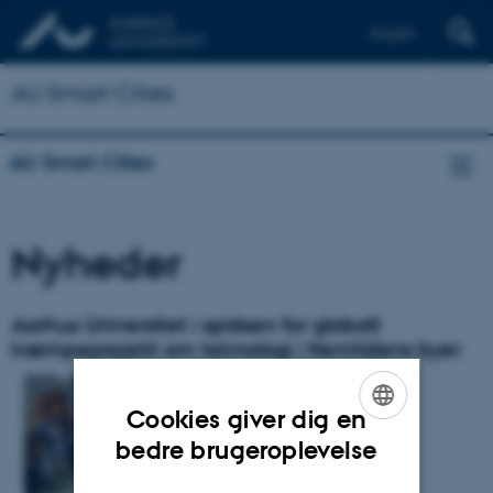
English
AU Smart Cities
AU Smart Cities
Nyheder
Aarhus Universitet i spidsen for globalt
kæmpeprojekt om teknologi i fremtidens byer
Cookies giver dig en
ENGLISH
bedre brugeroplevelse
DANISH