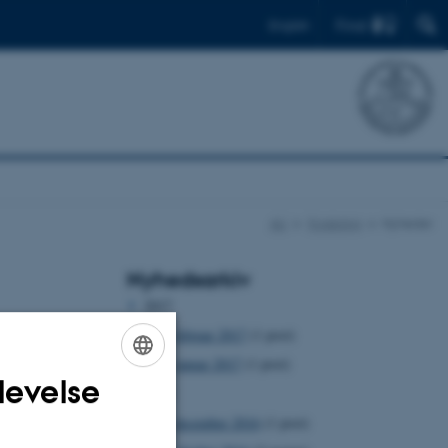
Find
English
AU
Forskning
Nyheder
Nyhedsarkiv
2017
 and
februar 2017
(1 post)
januar 2017
(1 post)
levelse
ENGLISH
2016
DANISH
december 2016
(1 post)