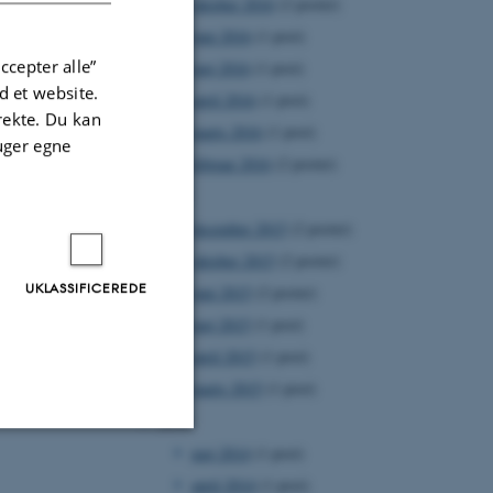
oktober 2016
(2 poster)
juni 2016
(1 post)
ccepter alle”
maj 2016
(1 post)
 et website.
april 2016
(1 post)
irekte. Du kan
marts 2016
(1 post)
uger egne
februar 2016
(2 poster)
2015
december 2015
(2 poster)
oktober 2015
(2 poster)
UKLASSIFICEREDE
juni 2015
(2 poster)
maj 2015
(1 post)
april 2015
(1 post)
marts 2015
(1 post)
2014
maj 2014
(1 post)
Uklassificerede
april 2014
(1 post)