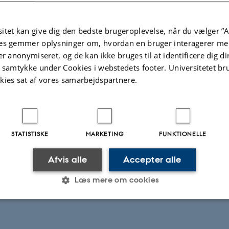
itet kan give dig den bedste brugeroplevelse, når du vælger ”A
es gemmer oplysninger om, hvordan en bruger interagerer med
atser på smarte byer
er anonymiseret, og de kan ikke bruges til at identificere dig d
t samtykke under Cookies i webstedets footer. Universitetet br
-
Conference
kies sat af vores samarbejdspartnere.
ferencen samlede d. 28.02 kommuner, virksomheder og eksperter fra hele
eksle erfaringer i teknologi og ideer, der kan…
STATISTISKE
MARKETING
FUNKTIONELLE
Afvis alle
Accepter alle
Læs mere om cookies
Statistiske
Marketing
Funktionelle