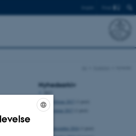
Find
English
AU
Forskning
Nyheder
Nyhedsarkiv
2017
februar 2017
(1 post)
januar 2017
(1 post)
levelse
ENGLISH
2016
DANISH
december 2016
(1 post)