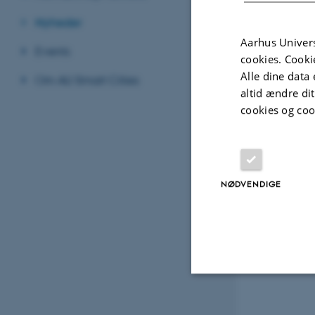
Nyheder
Aarhus Univers
Events
cookies. Cooki
Alle dine data 
Om AU Smart Cities
altid ændre di
cookies og coo
NØDVENDIGE
Nødvendige