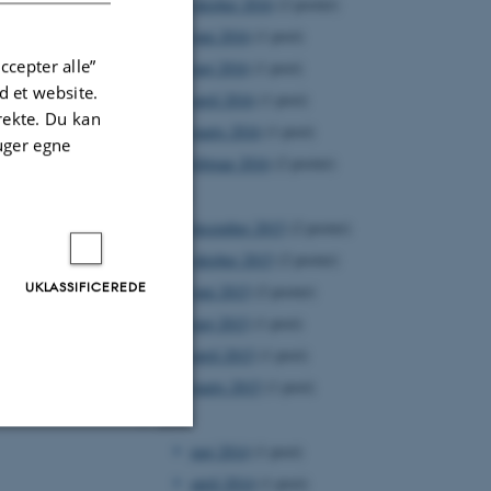
oktober 2016
(2 poster)
juni 2016
(1 post)
ccepter alle”
maj 2016
(1 post)
 et website.
april 2016
(1 post)
irekte. Du kan
marts 2016
(1 post)
uger egne
februar 2016
(2 poster)
2015
december 2015
(2 poster)
oktober 2015
(2 poster)
UKLASSIFICEREDE
juni 2015
(2 poster)
maj 2015
(1 post)
april 2015
(1 post)
marts 2015
(1 post)
2014
maj 2014
(1 post)
Uklassificerede
april 2014
(1 post)