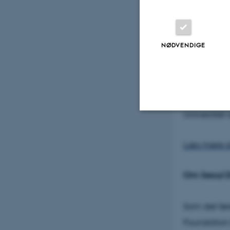
Pressefoto
NØDVENDIGE
27. oktober 20
Tirsdag hol
Camp organ
underskrev
Universitet
Nødvendige
Læs mere o
Nødvendige cooki
Om Seoul D
grundlæggende fu
cookies.
Som det før
Foundation 