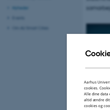
samarbej
Nyheder
Events
Om AU Smart Cities
Cookie
Aarhus Univers
cookies. Cooki
Alle dine data 
altid ændre di
cookies og coo