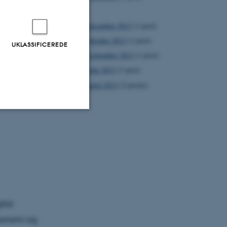
2013
december 2013
(1 post)
oktober 2013
(1 post)
UKLASSIFICEREDE
september 2013
(1 post)
novation
juni 2013
(1 post)
amme dag
april 2013
(2 poster)
rhus
Uklassificerede
ere nogle
rer uden disse
ital
økonomi og