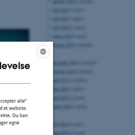
oktober 2016
(2 poster)
juni 2016
(1 post)
maj 2016
(1 post)
april 2016
(1 post)
marts 2016
(1 post)
februar 2016
(2 poster)
2015
december 2015
(2 poster)
levelse
ENGLISH
oktober 2015
(2 poster)
DANISH
juni 2015
(2 poster)
maj 2015
(1 post)
april 2015
(1 post)
ccepter alle”
marts 2015
(1 post)
 et website.
irekte. Du kan
2014
uger egne
maj 2014
(1 post)
april 2014
(1 post)