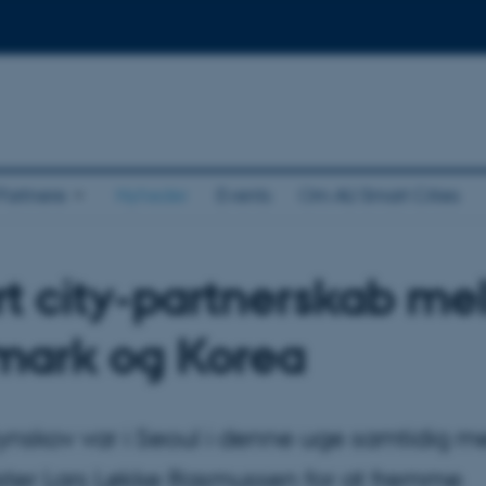
Partnere
Nyheder
Events
Om AU Smart Cities
t city-partnerskab me
ark og Korea
rynskov var i Seoul i denne uge samtidig m
ister Lars Løkke Rasmussen for at fremme