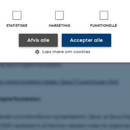
STATISTISKE
MARKETING
FUNKTIONELLE
16
af
Johanne Vejrup Nielsen
dt Martin Brynskov oplæg til arrangementet Smart City In
Afvis alle
Accepter alle
iseret af
Innovation Centre Denmark
i Seoul. Senere s
Læs mere om cookies
 han et MoU (memorandum of understanding) mellem Aa
 og Seoul Digital Foundation.
Statistiske
Marketing
Funktionelle
m statsministerens besøg i Seoul (Copenhagen Post)
es hjælper med at gøre hjemmesiden brugbar ved at aktiv
igital Foundation:
nktioner som navigation mm. Hjemmesiden kan ikke funge
ende innovationsforum og tænketank i Seoul, er Seoul Dig
(SDF) dedikeret til at fremme væksten inden for digital 