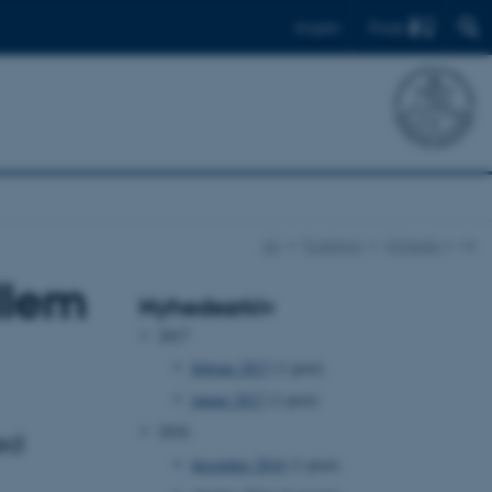
Find
English
AU
Forskning
Nyheder
vis
llem
Nyhedsarkiv
2017
februar 2017
(1 post)
januar 2017
(1 post)
2016
ed
december 2016
(1 post)