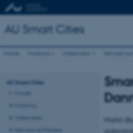
AU Smart Cities
Forside
Forskning
Uddannelse
Netværk og 
Smar
AU Smart Cities
Danm
Forside
Forskning
Uddannelse
Martin B
Netværk og Partnere
statsmin